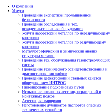
О компании
Услуги
Проведение экспертизы промышленной
безопасности
Проведение обследования и тех.
освидетельствования оборудования
Услуги лаборатории металлов по неразрушающему
контролю
Услуги лаборатории металлов по разрушающему
контролю
Металлографический и химический анализ
структуры металла
Проведение тех. обслуживания газопотребляющих
систем
Проведение технического освидетельствования и
диагностирования лифтов
Проведение дефектоскопии стальных канатов
оборудованием ИНТРОС
Нивелирование подкрановых путей
Испытание пожарных лестниц, ограждений и
монтажных поясов
Аттестация сварщиков
Изготовление дубликатов паспортов опасных
технических устройств