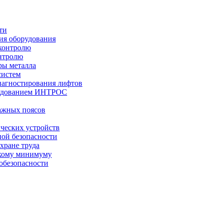
ти
ния оборудования
 контролю
онтролю
ры металла
систем
иагностирования лифтов
рудованием ИНТРОС
ажных поясов
ческих устройств
ой безопасности
хране труда
скому минимуму
обезопасности