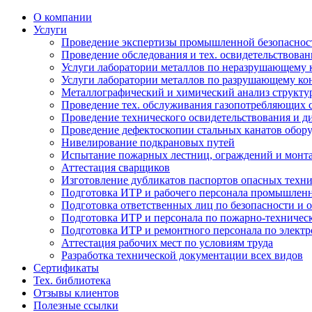
О компании
Услуги
Проведение экспертизы промышленной безопаснос
Проведение обследования и тех. освидетельствова
Услуги лаборатории металлов по неразрушающему
Услуги лаборатории металлов по разрушающему к
Металлографический и химический анализ структу
Проведение тех. обслуживания газопотребляющих 
Проведение технического освидетельствования и д
Проведение дефектоскопии стальных канатов обо
Нивелирование подкрановых путей
Испытание пожарных лестниц, ограждений и монт
Аттестация сварщиков
Изготовление дубликатов паспортов опасных техни
Подготовка ИТР и рабочего персонала промышленн
Подготовка ответственных лиц по безопасности и о
Подготовка ИТР и персонала по пожарно-техниче
Подготовка ИТР и ремонтного персонала по электр
Аттестация рабочих мест по условиям труда
Разработка технической документации всех видов
Сертификаты
Тех. библиотека
Отзывы клиентов
Полезные ссылки