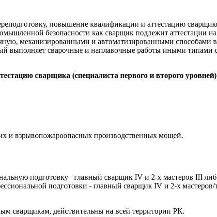
реподготовку, повышение квалификации и аттестацию сварщиков
промышленной безопасности как сварщик подлежит аттестации н
ную, механизированными и автоматизированными способами во 
рый выполняет сварочные и наплавочные работы иными типами с
естацию сварщика (специалиста первого и второго уровней)
их и взрывопожароопасных производственных мощей.
нальную подготовку –главный сварщик IV и 2-х мастеров III либ
ессиональной подготовки - главный сварщик IV и 2-х мастеров/т
ным сварщикам, действительны на всей территории РК.