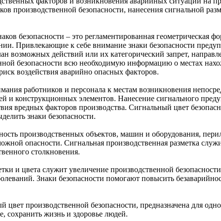
дственных факторов и возникновения аварийных ситуаций на пр
ов производственной безопасности, нанесения сигнальной разм
аков безопасности – это регламентированная геометрическая фо
нии. Привлекающие к себе внимание знаки безопасности преду
лан возможных действий или их категорический запрет, направ
енной безопасности всю необходимую информацию о местах нахо
иск воздействия аварийно опасных факторов.
имания работников и персонала к местам возникновения непоср
й и конструкционных элементов. Нанесение сигнального преду
ствия вредных факторов производства. Сигнальный цвет безопа
ыделить знаки безопасности.
ность производственных объектов, машин и оборудования, перил
можной опасности. Сигнальная производственная разметка слу
твенного столкновения.
етки и цвета служит увеличение производственной безопасност
олеваний. Знаки безопасности помогают повысить безаварийнос
ый цвет производственной безопасности, предназначена для одн
е, сохранить жизнь и здоровье людей.