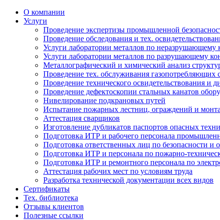
О компании
Услуги
Проведение экспертизы промышленной безопаснос
Проведение обследования и тех. освидетельствова
Услуги лаборатории металлов по неразрушающему
Услуги лаборатории металлов по разрушающему к
Металлографический и химический анализ структу
Проведение тех. обслуживания газопотребляющих 
Проведение технического освидетельствования и д
Проведение дефектоскопии стальных канатов обо
Нивелирование подкрановых путей
Испытание пожарных лестниц, ограждений и монт
Аттестация сварщиков
Изготовление дубликатов паспортов опасных техни
Подготовка ИТР и рабочего персонала промышленн
Подготовка ответственных лиц по безопасности и о
Подготовка ИТР и персонала по пожарно-техниче
Подготовка ИТР и ремонтного персонала по электр
Аттестация рабочих мест по условиям труда
Разработка технической документации всех видов
Сертификаты
Тех. библиотека
Отзывы клиентов
Полезные ссылки