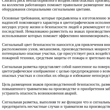
Снизить риск неблагоприятного воздействия опасных произво
на коллектив работающих поможет правильное размещение знак
оборудования специальными сигнальными цветами.
Основные требования, которые предъявлены к изготовлению зн
надписей поясняющего характера в цветографическом исполне
несущих угрозу жизни и безопасности людей и рекомендуют п
последствий. Немаловажно разместить на знаках производств
использование которых поможет эффективно минимизировать р
Сигнальный цвет безопасности наносится для привлечения вн
расположению узлов, механизмов, производственных мощносте
потенциально опасные участки, где присутствует риск воздей
пожарной техники, средствам защиты от пожара и зрительно в
Сигнальная разметка представляет собой нанесенное на поверх
цветографическое изображение с целью предупреждения о воз
опасных участках и способах их обхода и избежание непосредс
Цель размещения знаков производственной безопасности, разм
повышенного травматизма на производстве и приобретения заб
устранить опасность возникновения аварий.
Сигнальная разметка, выполняя те же функции что и сигнальн
предотвратить несчастные случаи и травматизм на производств