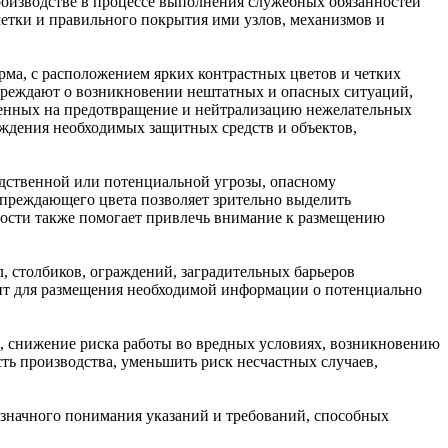
оизводстве в процессе выполнения служебных обязанностей
етки и правильного покрытия ими узлов, механизмов и
рма, с расположением ярких контрастных цветов и четких
преждают о возникновении нештатных и опасных ситуаций,
ленных на предотвращение и нейтрализацию нежелательных
ждения необходимых защитных средств и объектов,
едственной или потенциальной угрозы, опасному
преждающего цвета позволяет зрительно выделить
сности также помогает привлечь внимание к размещению
, столбиков, ограждений, заградительных барьеров
жит для размещения необходимой информации о потенциально
и, снижение риска работы во вредных условиях, возникновению
ть производства, уменьшить риск несчастных случаев,
означного понимания указаний и требований, способных