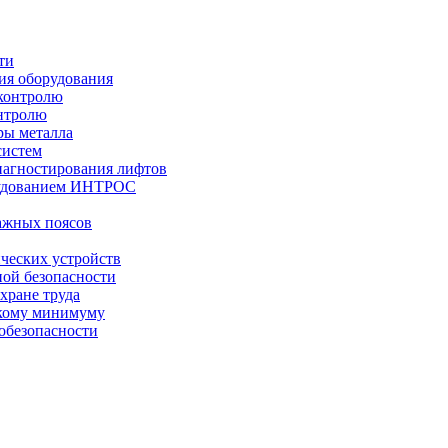
ти
ния оборудования
 контролю
онтролю
ры металла
систем
иагностирования лифтов
рудованием ИНТРОС
ажных поясов
ческих устройств
ой безопасности
хране труда
скому минимуму
обезопасности