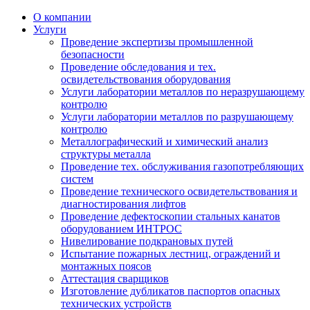
О компании
Услуги
Проведение экспертизы промышленной
безопасности
Проведение обследования и тех.
освидетельствования оборудования
Услуги лаборатории металлов по неразрушающему
контролю
Услуги лаборатории металлов по разрушающему
контролю
Металлографический и химический анализ
структуры металла
Проведение тех. обслуживания газопотребляющих
систем
Проведение технического освидетельствования и
диагностирования лифтов
Проведение дефектоскопии стальных канатов
оборудованием ИНТРОС
Нивелирование подкрановых путей
Испытание пожарных лестниц, ограждений и
монтажных поясов
Аттестация сварщиков
Изготовление дубликатов паспортов опасных
технических устройств