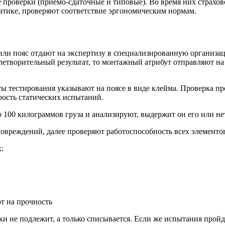
 проверки (приемо-сдаточные и типовые). Во время них страхо
татике, проверяют соответствие эргономическим нормам.
или пояс отдают на экспертизу в специализированную организа
овлетворительный результат, то монтажный атрибут отправляют н
ты тестирования указывают на поясе в виде клейма. Проверка 
рость статических испытаний.
 100 килограммов груза и анализируют, выдержит он его или н
вреждений, далее проверяют работоспособность всех элементов
:
т на прочность
ски не подлежит, а только списывается. Если же испытания про