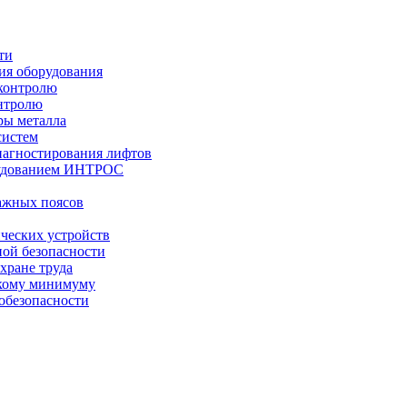
ти
ния оборудования
 контролю
онтролю
ры металла
систем
иагностирования лифтов
рудованием ИНТРОС
ажных поясов
ческих устройств
ой безопасности
хране труда
скому минимуму
обезопасности