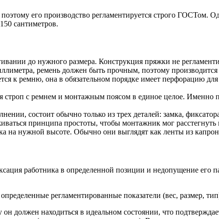
оэтому его производство регламентируется строго ГОСТом. Одн
-150 сантиметров.
гивании до нужного размера. Конструкция пряжки не регламенти
ллиметра, ремень должен быть прочным, поэтому производится 
ется к ремню, она в обязательном порядке имеет перфорацию д
я строп с ремнем и монтажным поясом в единое целое. Именно
.
нении, состоит обычно только из трех деталей: замка, фиксато
ваться принципа простоты, чтобы монтажник мог расстегнуть к
 на нужной высоте. Обычно они выглядят как ленты из капрона
ксация работника в определенной позиции и недопущение его п
пределенные регламентированные показатели (вес, размер, тип
у он должен находиться в идеальном состоянии, что подтвержд