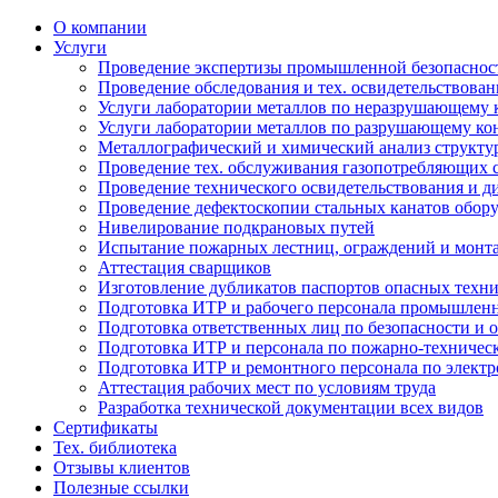
О компании
Услуги
Проведение экспертизы промышленной безопаснос
Проведение обследования и тех. освидетельствова
Услуги лаборатории металлов по неразрушающему
Услуги лаборатории металлов по разрушающему к
Металлографический и химический анализ структу
Проведение тех. обслуживания газопотребляющих 
Проведение технического освидетельствования и д
Проведение дефектоскопии стальных канатов обо
Нивелирование подкрановых путей
Испытание пожарных лестниц, ограждений и монт
Аттестация сварщиков
Изготовление дубликатов паспортов опасных техни
Подготовка ИТР и рабочего персонала промышленн
Подготовка ответственных лиц по безопасности и о
Подготовка ИТР и персонала по пожарно-техниче
Подготовка ИТР и ремонтного персонала по электр
Аттестация рабочих мест по условиям труда
Разработка технической документации всех видов
Сертификаты
Тех. библиотека
Отзывы клиентов
Полезные ссылки