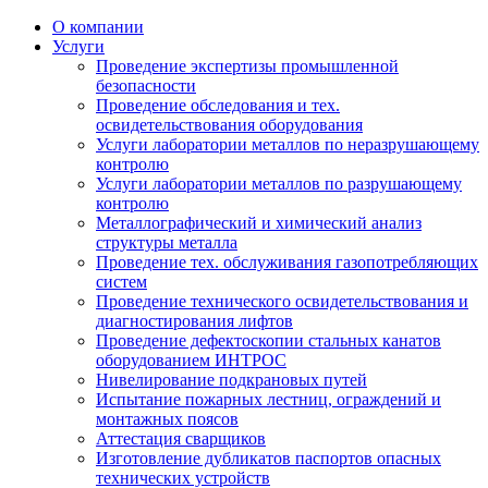
О компании
Услуги
Проведение экспертизы промышленной
безопасности
Проведение обследования и тех.
освидетельствования оборудования
Услуги лаборатории металлов по неразрушающему
контролю
Услуги лаборатории металлов по разрушающему
контролю
Металлографический и химический анализ
структуры металла
Проведение тех. обслуживания газопотребляющих
систем
Проведение технического освидетельствования и
диагностирования лифтов
Проведение дефектоскопии стальных канатов
оборудованием ИНТРОС
Нивелирование подкрановых путей
Испытание пожарных лестниц, ограждений и
монтажных поясов
Аттестация сварщиков
Изготовление дубликатов паспортов опасных
технических устройств