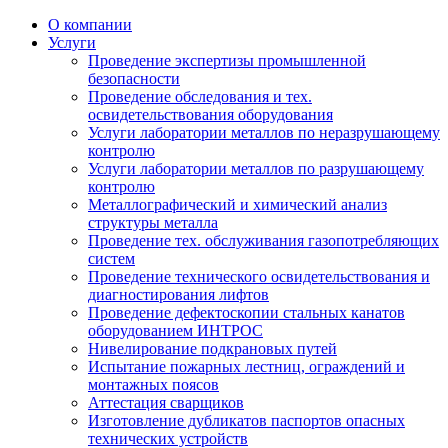
О компании
Услуги
Проведение экспертизы промышленной
безопасности
Проведение обследования и тех.
освидетельствования оборудования
Услуги лаборатории металлов по неразрушающему
контролю
Услуги лаборатории металлов по разрушающему
контролю
Металлографический и химический анализ
структуры металла
Проведение тех. обслуживания газопотребляющих
систем
Проведение технического освидетельствования и
диагностирования лифтов
Проведение дефектоскопии стальных канатов
оборудованием ИНТРОС
Нивелирование подкрановых путей
Испытание пожарных лестниц, ограждений и
монтажных поясов
Аттестация сварщиков
Изготовление дубликатов паспортов опасных
технических устройств